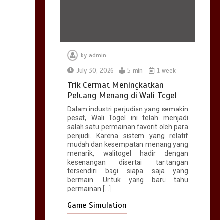
by
admin
July 30, 2026
5 min
1 week
Trik Cermat Meningkatkan
Peluang Menang di Wali Togel
Dalam industri perjudian yang semakin
pesat, Wali Togel ini telah menjadi
salah satu permainan favorit oleh para
penjudi. Karena sistem yang relatif
mudah dan kesempatan menang yang
menarik, walitogel hadir dengan
kesenangan disertai tantangan
tersendiri bagi siapa saja yang
bermain. Untuk yang baru tahu
permainan […]
Game Simulation