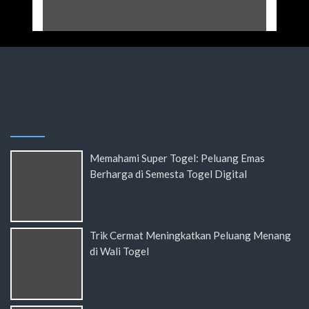
Memahami Super Togel: Peluang Emas
Berharga di Semesta Togel Digital
Trik Cermat Meningkatkan Peluang Menang
di Wali Togel