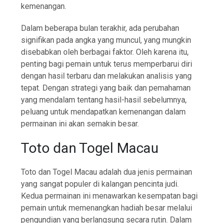
kemenangan.
Dalam beberapa bulan terakhir, ada perubahan
signifikan pada angka yang muncul, yang mungkin
disebabkan oleh berbagai faktor. Oleh karena itu,
penting bagi pemain untuk terus memperbarui diri
dengan hasil terbaru dan melakukan analisis yang
tepat. Dengan strategi yang baik dan pemahaman
yang mendalam tentang hasil-hasil sebelumnya,
peluang untuk mendapatkan kemenangan dalam
permainan ini akan semakin besar.
Toto dan Togel Macau
Toto dan Togel Macau adalah dua jenis permainan
yang sangat populer di kalangan pencinta judi.
Kedua permainan ini menawarkan kesempatan bagi
pemain untuk memenangkan hadiah besar melalui
pengundian yang berlangsung secara rutin. Dalam