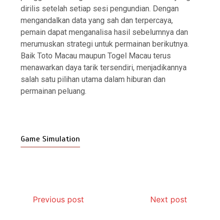
dirilis setelah setiap sesi pengundian. Dengan
mengandalkan data yang sah dan terpercaya,
pemain dapat menganalisa hasil sebelumnya dan
merumuskan strategi untuk permainan berikutnya.
Baik Toto Macau maupun Togel Macau terus
menawarkan daya tarik tersendiri, menjadikannya
salah satu pilihan utama dalam hiburan dan
permainan peluang.
Game Simulation
Previous post
Next post