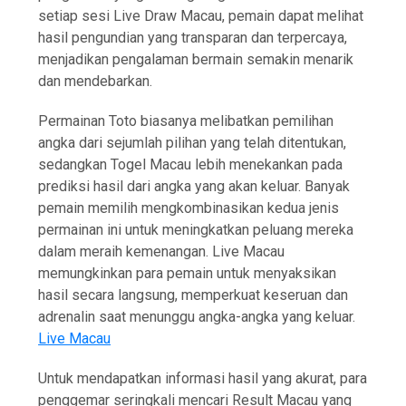
setiap sesi Live Draw Macau, pemain dapat melihat
hasil pengundian yang transparan dan terpercaya,
menjadikan pengalaman bermain semakin menarik
dan mendebarkan.
Permainan Toto biasanya melibatkan pemilihan
angka dari sejumlah pilihan yang telah ditentukan,
sedangkan Togel Macau lebih menekankan pada
prediksi hasil dari angka yang akan keluar. Banyak
pemain memilih mengkombinasikan kedua jenis
permainan ini untuk meningkatkan peluang mereka
dalam meraih kemenangan. Live Macau
memungkinkan para pemain untuk menyaksikan
hasil secara langsung, memperkuat keseruan dan
adrenalin saat menunggu angka-angka yang keluar.
Live Macau
Untuk mendapatkan informasi hasil yang akurat, para
penggemar seringkali mencari Result Macau yang