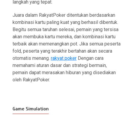
langkah yang tepat.
Juara dalam RakyatPoker ditentukan berdasarkan
kombinasi kartu paling kuat yang berhasil dibentuk.
Begitu semua taruhan selesai, pemain yang tersisa
akan membuka kartu mereka, dan kombinasi kartu
terbaik akan memenangkan pot. Jika semua peserta
fold, peserta yang terakhir bertahan akan secara
otomatis menang.
rakyat poker
Dengan cara
memahami aturan dasar dan strategi bermain,
pemain dapat merasakan hiburan yang disediakan
oleh RakyatPoker.
Game Simulation