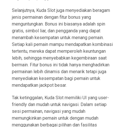
Selanjutnya, Kuda Slot juga menyediakan beragam
jenis permainan dengan fitur bonus yang
menguntungkan. Bonus ini biasanya adalah spin
gratis, simbol liar, dan pengganda yang dapat
menambah kesempatan untuk menang pemain.
Setiap kali pemain mampu mendapatkan kombinasi
tertentu, mereka dapat memperoleh keuntungan
lebih, sehingga menyebabkan kegembiraan saat
bermain. Fitur bonus ini tidak hanya menghadirkan
permainan lebih dinamis dan menarik tetapi juga
menyediakan kesempatan bagi pemain untuk
mendapatkan jackpot besar.
Tak ketinggalan, Kuda Slot memiliki UI yang user-
friendly dan mudah untuk navigasi. Dalam setiap
sesi permainan, navigasi yang mudah
memungkinkan pemain untuk dengan mudah
menggunakan berbagai pilihan dan fasilitas