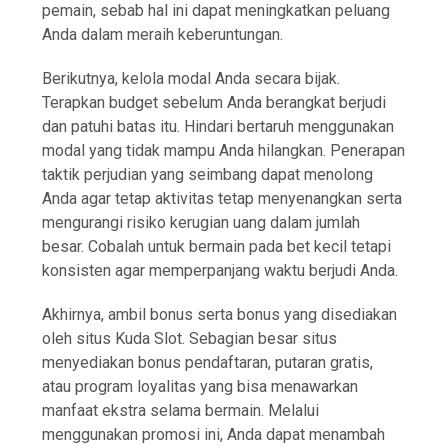
pemain, sebab hal ini dapat meningkatkan peluang
Anda dalam meraih keberuntungan.
Berikutnya, kelola modal Anda secara bijak.
Terapkan budget sebelum Anda berangkat berjudi
dan patuhi batas itu. Hindari bertaruh menggunakan
modal yang tidak mampu Anda hilangkan. Penerapan
taktik perjudian yang seimbang dapat menolong
Anda agar tetap aktivitas tetap menyenangkan serta
mengurangi risiko kerugian uang dalam jumlah
besar. Cobalah untuk bermain pada bet kecil tetapi
konsisten agar memperpanjang waktu berjudi Anda.
Akhirnya, ambil bonus serta bonus yang disediakan
oleh situs Kuda Slot. Sebagian besar situs
menyediakan bonus pendaftaran, putaran gratis,
atau program loyalitas yang bisa menawarkan
manfaat ekstra selama bermain. Melalui
menggunakan promosi ini, Anda dapat menambah