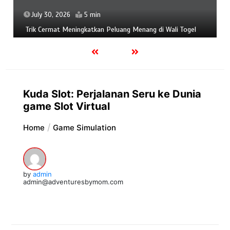
July 30, 2026
5 min
Trik Cermat Meningkatkan Peluang Menang di Wali Togel
Kuda Slot: Perjalanan Seru ke Dunia
game Slot Virtual
Home
Game Simulation
by
admin
admin@adventuresbymom.com