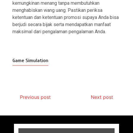
kemungkinan menang tanpa membutuhkan
menghabiskan wang uang. Pastikan periksa
ketentuan dan ketentuan promosi supaya Anda bisa
berjudi secara bijak serta mendapatkan manfaat
maksimal dari pengalaman pengalaman Anda.
Game Simulation
Previous post
Next post