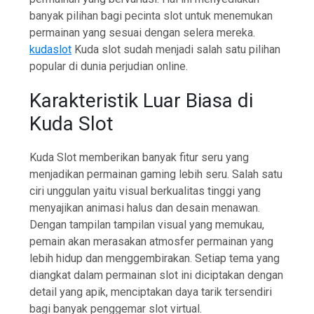
banyak pilihan bagi pecinta slot untuk menemukan
permainan yang sesuai dengan selera mereka.
kudaslot
Kuda slot sudah menjadi salah satu pilihan
popular di dunia perjudian online.
Karakteristik Luar Biasa di
Kuda Slot
Kuda Slot memberikan banyak fitur seru yang
menjadikan permainan gaming lebih seru. Salah satu
ciri unggulan yaitu visual berkualitas tinggi yang
menyajikan animasi halus dan desain menawan.
Dengan tampilan tampilan visual yang memukau,
pemain akan merasakan atmosfer permainan yang
lebih hidup dan menggembirakan. Setiap tema yang
diangkat dalam permainan slot ini diciptakan dengan
detail yang apik, menciptakan daya tarik tersendiri
bagi banyak penggemar slot virtual.