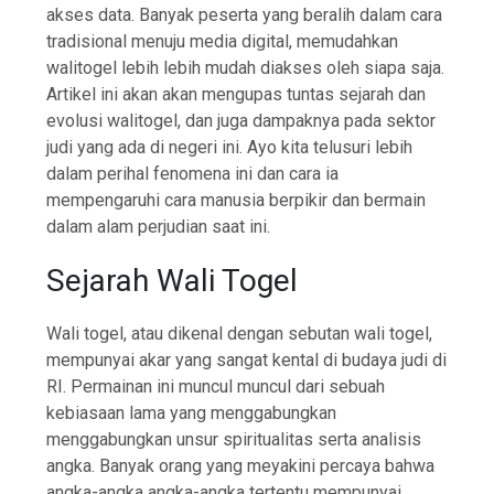
akses data. Banyak peserta yang beralih dalam cara
tradisional menuju media digital, memudahkan
walitogel lebih lebih mudah diakses oleh siapa saja.
Artikel ini akan akan mengupas tuntas sejarah dan
evolusi walitogel, dan juga dampaknya pada sektor
judi yang ada di negeri ini. Ayo kita telusuri lebih
dalam perihal fenomena ini dan cara ia
mempengaruhi cara manusia berpikir dan bermain
dalam alam perjudian saat ini.
Sejarah Wali Togel
Wali togel, atau dikenal dengan sebutan wali togel,
mempunyai akar yang sangat kental di budaya judi di
RI. Permainan ini muncul muncul dari sebuah
kebiasaan lama yang menggabungkan
menggabungkan unsur spiritualitas serta analisis
angka. Banyak orang yang meyakini percaya bahwa
angka-angka angka-angka tertentu mempunyai