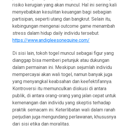
risiko kerugian yang akan muncul. Hal ini sering kali
menyebabkan kesulitan keuangan bagi sebagian
partisipan, seperti utang dan bangkrut. Selain itu,
kebingungan mengenai outcome game menambah
stress dalam hidup daily individu tersebut.
https://www.andigleesonequine.com/
Di sisi lain, tokoh togel muncul sebagai figur yang
dianggap bisa memberi petunjuk atau dukungan
dalam permainan ini. Meskipun sejumlah individu
mempercayai akan wali togel, namun banyak juga
yang menyangkal keabsahan dan keefektifannya.
Kontroversi itu memunculkan diskusi di antara
publik, di antara orang-orang yang jalan cepat untuk
kemenangan dan individu yang skeptis terhadap
praktik semacam ini. Keterlibatan wali dalam ranah
perjudian juga mengundang perlawanan, khususnya
dari sisi etika dan moralitas.