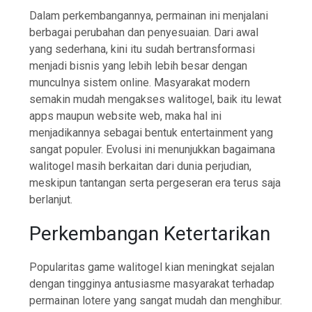
Dalam perkembangannya, permainan ini menjalani
berbagai perubahan dan penyesuaian. Dari awal
yang sederhana, kini itu sudah bertransformasi
menjadi bisnis yang lebih lebih besar dengan
munculnya sistem online. Masyarakat modern
semakin mudah mengakses walitogel, baik itu lewat
apps maupun website web, maka hal ini
menjadikannya sebagai bentuk entertainment yang
sangat populer. Evolusi ini menunjukkan bagaimana
walitogel masih berkaitan dari dunia perjudian,
meskipun tantangan serta pergeseran era terus saja
berlanjut.
Perkembangan Ketertarikan
Popularitas game walitogel kian meningkat sejalan
dengan tingginya antusiasme masyarakat terhadap
permainan lotere yang sangat mudah dan menghibur.