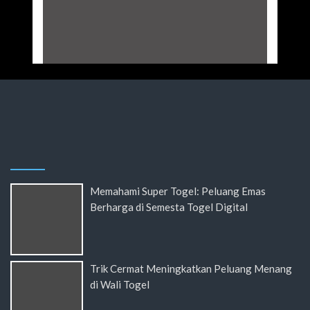
Memahami Super Togel: Peluang Emas
Berharga di Semesta Togel Digital
Trik Cermat Meningkatkan Peluang Menang
di Wali Togel