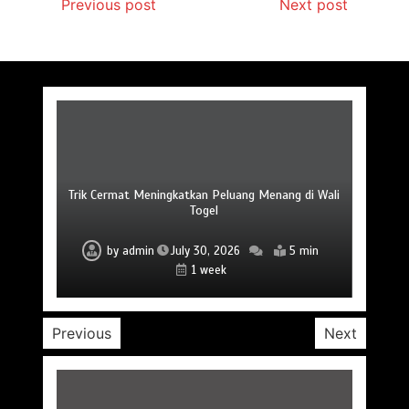
Previous post
Next post
Trik Cermat Meningkatkan Peluang Menang di Wali
Memahami Super Togel: Peluang Emas Berharga
Riwayat maupun Transformasi Kuda Poker pada
Data Togel China: Analisis dan Tren Pengeluaran
Kuda Slot: Mengungkap Mitos dan Fakta Menarik
Data Terkini: Live Draw Toto Macau dan Hasilnya
Strategi Cerdas Bermain Bupatitogel
di Semesta Togel Digital
Industri Taruhan Digital
Terbaru
Togel
by
by
by
by
by
by
by
admin
admin
admin
admin
admin
admin
admin
July 30, 2026
July 30, 2026
July 28, 2026
July 28, 2026
July 29, 2026
July 27, 2026
July 27, 2026
5 min
4 min
5 min
3 min
5 min
6 min
5 min
2 weeks
2 weeks
1 week
1 week
1 week
1 week
1 week
Previous
Next