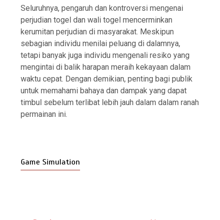
Seluruhnya, pengaruh dan kontroversi mengenai
perjudian togel dan wali togel mencerminkan
kerumitan perjudian di masyarakat. Meskipun
sebagian individu menilai peluang di dalamnya,
tetapi banyak juga individu mengenali resiko yang
mengintai di balik harapan meraih kekayaan dalam
waktu cepat. Dengan demikian, penting bagi publik
untuk memahami bahaya dan dampak yang dapat
timbul sebelum terlibat lebih jauh dalam dalam ranah
permainan ini.
Game Simulation