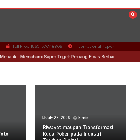
k
Toll Free 1660-6767-8909
International Paper
Memahami Super Togel: Peluang Emas Berharga di Semesta Togel Di
July 28, 2026
5 min
Riwayat maupun Transformasi
Toto
Kuda Poker pada Industri