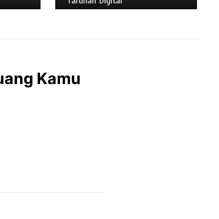
Taruhan Digital
luang Kamu