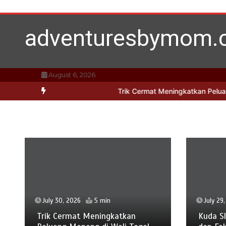
Skip
to
content
adventuresbymom.
August 6, 2026
i Semesta Togel Digital
Trik Cermat Meningkatkan Peluang Menang
July 30, 2026
5 min
July 29
Trik Cermat Meningkatkan
Kuda S