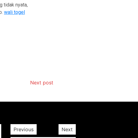
 tidak nyata,
b.
wali togel
Next post
Previous
Next