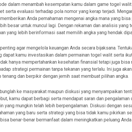
ode dalam menambah kesempatan kamu dalam game togel walit i
t serta evaluasi terhadap pola nomor yang kerap terjadi. Mengam
at memberikan Anda pemahaman mengenai angka mana yang bisa
bih besar untuk muncul lagi. Dengan rekaman dan analisis yang t
han yang lebih berinformasi saat memilih angka yang hendak dip
, penting agar mengelola keuangan Anda secara bijaksana. Tentuk
apat kamu investasikan dalam permainan togel walit serta ikuti
idak hanya mempertahankan kesehatan finansial tetapi juga bisa
hadap strategi permainan tanpa tekanan yang terlalu. Ini juga a
 tenang dan berpikir dengan jernih saat membuat pilihan angka.
abunglah ke masyarakat maupun diskusi yang menyampaikan tenta
ebut, kamu dapat berbagi serta mendapat saran dan pengalaman d
ain yang mungkin telah lebih berpengalaman. Diskusi dengan se
man yang baru serta strategi yang bisa tidak kamu pikirkan s
ni bisa benar-benar bermanfaat dalam meningkatkan peluang Anda