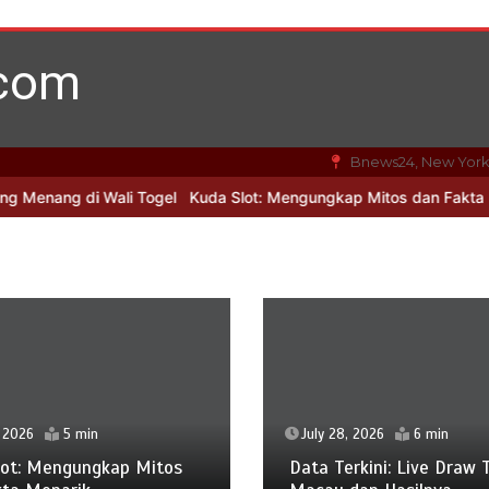
com
Bnews24, New Yor
 di Wali Togel
Kuda Slot: Mengungkap Mitos dan Fakta Menarik
, 2026
5 min
July 28, 2026
6 min
lot: Mengungkap Mitos
Data Terkini: Live Draw 