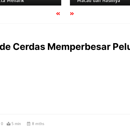
kta Menarik
Macau dan Hasilnya
tode Cerdas Memperbesar Pe
0
5 min
8 mths