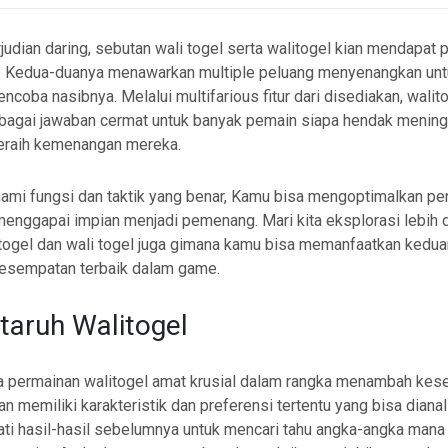
udian daring, sebutan wali togel serta walitogel kian mendapat p
. Kedua-duanya menawarkan multiple peluang menyenangkan un
coba nasibnya. Melalui multifarious fitur dari disediakan, walit
ebagai jawaban cermat untuk banyak pemain siapa hendak menin
raih kemenangan mereka.
i fungsi dan taktik yang benar, Kamu bisa mengoptimalkan p
menggapai impian menjadi pemenang. Mari kita eksplorasi lebih 
togel dan wali togel juga gimana kamu bisa memanfaatkan kedu
esempatan terbaik dalam game.
taruh Walitogel
 permainan walitogel amat krusial dalam rangka menambah kes
n memiliki karakteristik dan preferensi tertentu yang bisa dianali
ti hasil-hasil sebelumnya untuk mencari tahu angka-angka mana