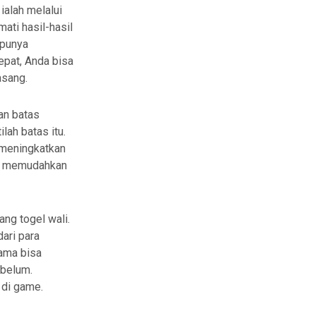
alah melalui
ati hasil-hasil
 punya
epat, Anda bisa
asang.
an batas
lah batas itu.
 meningkatkan
kan memudahkan
ng togel wali.
ari para
sama bisa
ebelum.
 di game.