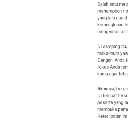
Salah satu met
menerapkan rise
yang lalu dap
kemungkinan le
mengambil pili
Di samping itu
maksimum yang d
Dengan, Anda t
fokus Anda ter
kamu agar tetap
Akhirnya, berg
Di tempat ters
peserta yang l
membuka pemaha
Keterlibatan i