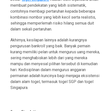
membuat pendekatan yang lebih sistematik,
contohnya membagi pertaruhan kepada beberapa
kombinasi nombor yang lebih kecil serta realistis,
sehingga memperlemah risiko hilang semua duit
dalam sekali pertaruhan.
Akhirnya, kesilapan lainnya adalah kurangnya
pengurusan bankroll yang baik. Banyak pemain
kurang memiliki pelan untuk mengurus uang mereka,
sering menghabiskan lebih dari yang mereka
mampu dan menyesal pilihan tersebut di kemudian
hari. Kedisiplinan dalam mengurus anggaran
permainan adalah kuncinya bagi menjaga eksistensi
dalam alam togel, termasuk togel SGP dan togel
Singapura.