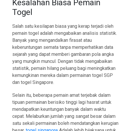
Kesalahan Biasa Pemain
Togel
Salah satu kesilapan biasa yang kerap terjadi oleh
pemain togel adalah mengabaikan analisis statistik.
Banyak yang mengandalkan firasat atau
keberuntungan semata tanpa memperhatikan data
sejarah yang dapat memberi gambaran pola angka
yang mungkin muncul. Dengan tidak mengabaikan
statistik, pemain hilang peluang bagi meningkatkan
kemungkinan mereka dalam permainan togel SGP
dan togel Singapore.
Selain itu, beberapa pemain amat terjebak dalam
tipuan permainan berisiko tinggi lagi hasrat untuk
mendapatkan keuntungan banyak dalam waktu
cepat. Melaburkan jumlah yang sangat besar dalam
satu sekali permainan boleh mendatangkan kerugian
besar.
togel singapore
Adalah lebih bijaksana untuk