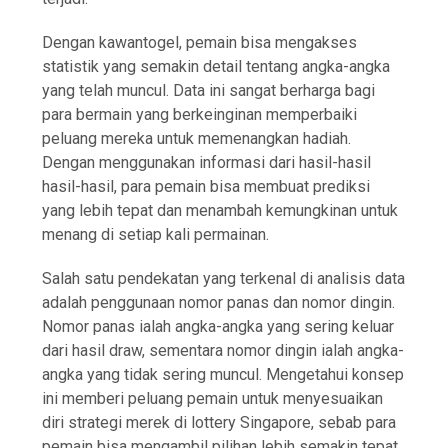
Dengan kawantogel, pemain bisa mengakses
statistik yang semakin detail tentang angka-angka
yang telah muncul. Data ini sangat berharga bagi
para bermain yang berkeinginan memperbaiki
peluang mereka untuk memenangkan hadiah.
Dengan menggunakan informasi dari hasil-hasil
hasil-hasil, para pemain bisa membuat prediksi
yang lebih tepat dan menambah kemungkinan untuk
menang di setiap kali permainan.
Salah satu pendekatan yang terkenal di analisis data
adalah penggunaan nomor panas dan nomor dingin.
Nomor panas ialah angka-angka yang sering keluar
dari hasil draw, sementara nomor dingin ialah angka-
angka yang tidak sering muncul. Mengetahui konsep
ini memberi peluang pemain untuk menyesuaikan
diri strategi merek di lottery Singapore, sebab para
pemain bisa mengambil pilihan lebih semakin tepat