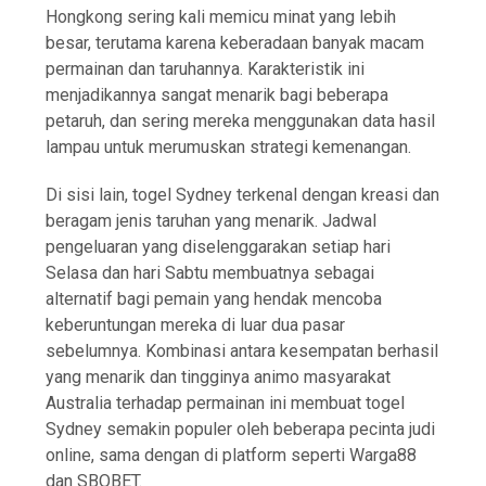
Hongkong sering kali memicu minat yang lebih
besar, terutama karena keberadaan banyak macam
permainan dan taruhannya. Karakteristik ini
menjadikannya sangat menarik bagi beberapa
petaruh, dan sering mereka menggunakan data hasil
lampau untuk merumuskan strategi kemenangan.
Di sisi lain, togel Sydney terkenal dengan kreasi dan
beragam jenis taruhan yang menarik. Jadwal
pengeluaran yang diselenggarakan setiap hari
Selasa dan hari Sabtu membuatnya sebagai
alternatif bagi pemain yang hendak mencoba
keberuntungan mereka di luar dua pasar
sebelumnya. Kombinasi antara kesempatan berhasil
yang menarik dan tingginya animo masyarakat
Australia terhadap permainan ini membuat togel
Sydney semakin populer oleh beberapa pecinta judi
online, sama dengan di platform seperti Warga88
dan SBOBET.