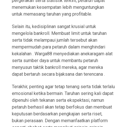
pergerakan serta statistik terkini, petaruh dapat
menemukan kesempatan lebih menguntungkan
untuk memasang taruhan yang profitable.
Selain itu, kedisiplinan sangat krusial untuk
mengelola bankroll. Membuat limit untuk taruhan
serta tidak melampaui jumlah tersebut akan
mempermudah para petaruh dalam menghindari
kekalahan . Warga88 menyediakan anekaragam alat
serta sumber daya untuk membantu petaruh
menyusun taktik bankroll mereka, agar mereka
dapat bertaruh secara bijaksana dan terencana .
Terakhir, penting agar tetap tenang serta tidak terlalu
emosional ketika bermain. Taruhan sering kali dapat
dipenuhi oleh tekanan serta ekspektasi, namun
petaruh berhasil akan tetap berfokus dan membuat
keputusan berdasarkan pengkajian serta riset,
bukan perasaan. Dengan memanfaatkan platform