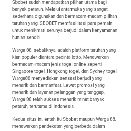
Sbobet sudah mendapatkan pilihan utama bagi
banyak petaruh. Melalui antarmuka yang sangat
sederhana digunakan dan bermacam-macam pilihan
taruhan yang, SBOBET memfasilitasi para pemain
untuk menikmati serunya berjudi dalam kenyamanan
hunian sendiri.
Warga 88, sebaliknya, adalah platform taruhan yang
kian populer diantara pecinta lotto. Menawarkan
bermacam-macam jenis togel online seperti
Singapore togel, Hongkong togel, dan Sydney togel,
Warga88 menyediakan sensasi berjudi yang
menarik dan bermanfaat. Lewat promosi yang
menarik dan layanan pelanggan yang tanggap,
Warga 88 telah sukses menarik minat banyak
petaruh, terutama di Indonesia.
Kedua situs ini, entah itu Sbobet maupun Warga 88,
menawarkan pendekatan yang berbeda dalam