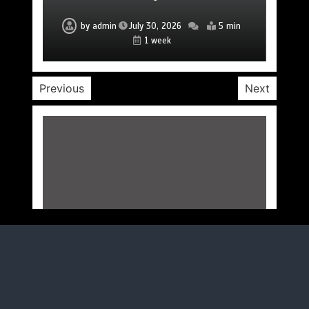
by
by
by
by
by
by
by
admin
admin
admin
admin
admin
admin
admin
July 30, 2026
July 30, 2026
July 28, 2026
July 28, 2026
July 29, 2026
July 27, 2026
July 27, 2026
5 min
4 min
5 min
3 min
5 min
6 min
5 min
2 weeks
2 weeks
2 weeks
1 week
1 week
1 week
1 week
Previous
Next