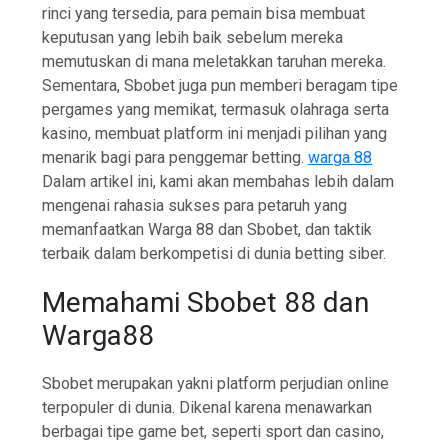
rinci yang tersedia, para pemain bisa membuat
keputusan yang lebih baik sebelum mereka
memutuskan di mana meletakkan taruhan mereka.
Sementara, Sbobet juga pun memberi beragam tipe
pergames yang memikat, termasuk olahraga serta
kasino, membuat platform ini menjadi pilihan yang
menarik bagi para penggemar betting.
warga 88
Dalam artikel ini, kami akan membahas lebih dalam
mengenai rahasia sukses para petaruh yang
memanfaatkan Warga 88 dan Sbobet, dan taktik
terbaik dalam berkompetisi di dunia betting siber.
Memahami Sbobet 88 dan
Warga88
Sbobet merupakan yakni platform perjudian online
terpopuler di dunia. Dikenal karena menawarkan
berbagai tipe game bet, seperti sport dan casino,