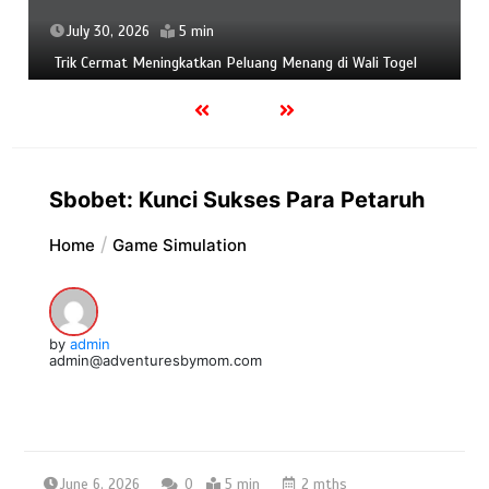
July 30, 2026
5 min
Trik Cermat Meningkatkan Peluang Menang di Wali Togel
Sbobet: Kunci Sukses Para Petaruh
Home
Game Simulation
by
admin
admin@adventuresbymom.com
June 6, 2026
0
5 min
2 mths