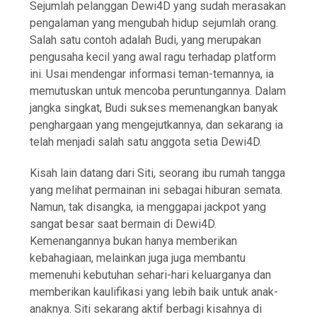
Sejumlah pelanggan Dewi4D yang sudah merasakan
pengalaman yang mengubah hidup sejumlah orang.
Salah satu contoh adalah Budi, yang merupakan
pengusaha kecil yang awal ragu terhadap platform
ini. Usai mendengar informasi teman-temannya, ia
memutuskan untuk mencoba peruntungannya. Dalam
jangka singkat, Budi sukses memenangkan banyak
penghargaan yang mengejutkannya, dan sekarang ia
telah menjadi salah satu anggota setia Dewi4D.
Kisah lain datang dari Siti, seorang ibu rumah tangga
yang melihat permainan ini sebagai hiburan semata.
Namun, tak disangka, ia menggapai jackpot yang
sangat besar saat bermain di Dewi4D.
Kemenangannya bukan hanya memberikan
kebahagiaan, melainkan juga juga membantu
memenuhi kebutuhan sehari-hari keluarganya dan
memberikan kaulifikasi yang lebih baik untuk anak-
anaknya. Siti sekarang aktif berbagi kisahnya di