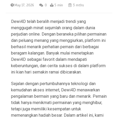
May 17, 2026
0
5 min
3 mths
Dewi4D telah beralih menjadi trendi yang
menggugah minat sejumlah orang dalam dunia
perjudian online. Dengan beraneka pilihan permainan
dan peluang menang yang menggiurkan, platform ini
berhasil menarik perhatian pemain dari berbagai
beragam kalangan. Banyak mulai menetapkan
Dewi4D sebagai favorit dalam mendapati
keberuntungan, dan cerita sukses di dalam platform
ini kian hari semakin ramai dibicarakan.
Sejalan dengan pertumbuhannya teknologi dan
kemudahan akses internet, Dewi4D menawarkan
pengalaman bermain yang baru dan menarik. Pemain
tidak hanya menikmati permainan yang menghibur,
tetapi juga memiliki kesempatan untuk
memenangkan hadiah besar. Dalam artikel ini, kami