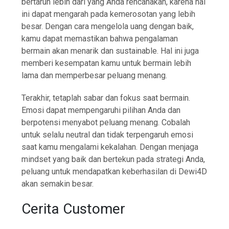
bertaruh lebih dari yang Anda rencanakan, karena hal
ini dapat mengarah pada kemerosotan yang lebih
besar. Dengan cara mengelola uang dengan baik,
kamu dapat memastikan bahwa pengalaman
bermain akan menarik dan sustainable. Hal ini juga
memberi kesempatan kamu untuk bermain lebih
lama dan memperbesar peluang menang.
Terakhir, tetaplah sabar dan fokus saat bermain.
Emosi dapat mempengaruhi pilihan Anda dan
berpotensi menyabot peluang menang. Cobalah
untuk selalu neutral dan tidak terpengaruh emosi
saat kamu mengalami kekalahan. Dengan menjaga
mindset yang baik dan bertekun pada strategi Anda,
peluang untuk mendapatkan keberhasilan di Dewi4D
akan semakin besar.
Cerita Customer