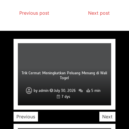
Previous post
Next post
Trik Cermat Meningkatkan Peluang Menang di Wali
Memahami Super Togel: Peluang Emas Berharga
Riwayat maupun Transformasi Kuda Poker pada
Data Togel China: Analisis dan Tren Pengeluaran
Kuda Slot: Mengungkap Mitos dan Fakta Menarik
Data Terkini: Live Draw Toto Macau dan Hasilnya
Strategi Cerdas Bermain Bupatitogel
di Semesta Togel Digital
Industri Taruhan Digital
Terbaru
Togel
by
by
by
by
by
by
by
admin
admin
admin
admin
admin
admin
admin
July 30, 2026
July 30, 2026
July 28, 2026
July 28, 2026
July 29, 2026
July 27, 2026
July 27, 2026
5 min
4 min
5 min
3 min
5 min
6 min
5 min
1 week
1 week
1 week
1 week
1 week
7 dys
7 dys
Previous
Next