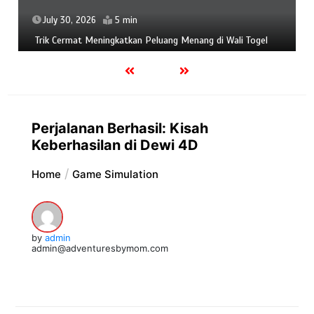
July 30, 2026
5 min
Trik Cermat Meningkatkan Peluang Menang di Wali Togel
Perjalanan Berhasil: Kisah
Keberhasilan di Dewi 4D
Home
Game Simulation
by
admin
admin@adventuresbymom.com