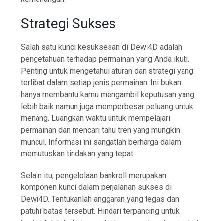
Strategi Sukses
Salah satu kunci kesuksesan di Dewi4D adalah
pengetahuan terhadap permainan yang Anda ikuti.
Penting untuk mengetahui aturan dan strategi yang
terlibat dalam setiap jenis permainan. Ini bukan
hanya membantu kamu mengambil keputusan yang
lebih baik namun juga memperbesar peluang untuk
menang. Luangkan waktu untuk mempelajari
permainan dan mencari tahu tren yang mungkin
muncul. Informasi ini sangatlah berharga dalam
memutuskan tindakan yang tepat.
Selain itu, pengelolaan bankroll merupakan
komponen kunci dalam perjalanan sukses di
Dewi4D. Tentukanlah anggaran yang tegas dan
patuhi batas tersebut. Hindari terpancing untuk