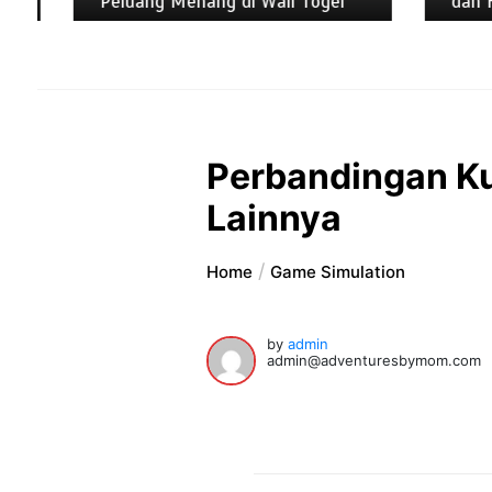
Peluang Menang di Wali Togel
dan Fa
Perbandingan Ku
Lainnya
Home
Game Simulation
by
admin
admin@adventuresbymom.com