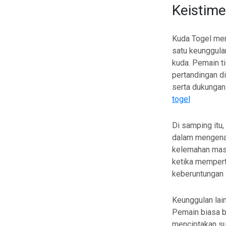
Keistim
Kuda Togel men
satu keunggula
kuda. Pemain t
pertandingan di
serta dukungan 
togel
Di samping itu
dalam mengenai
kelemahan masi
ketika mempert
keberuntungan s
Keunggulan lain
Pemain biasa be
menciptakan su