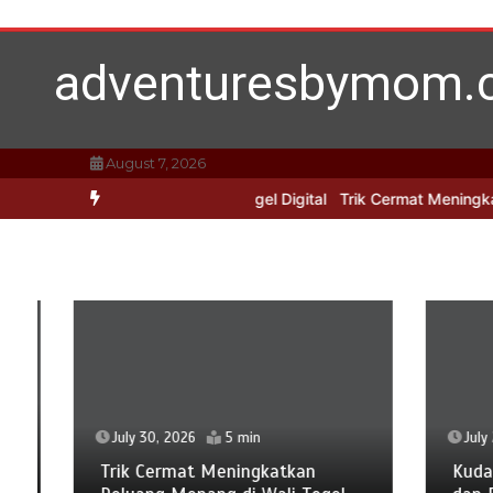
Skip
to
content
adventuresbymom.
August 7, 2026
 Berharga di Semesta Togel Digital
Trik Cermat Meningkatkan Pel
July 30, 2026
5 min
July 29
Trik Cermat Meningkatkan
Kuda S