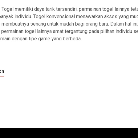
ogel memiliki daya tarik tersendiri, permainan togel lainnya tet
banyak individu. Togel konvensional menawarkan akses yang mu
g membuatnya senang untuk mudah bagi orang baru. Dalam hal ini, 
permainan togel lainnya amat tergantung pada pilihan individu se
main dengan tipe game yang berbeda.
on