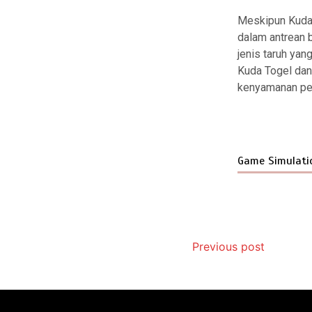
Meskipun Kuda T
dalam antrean 
jenis taruh yan
Kuda Togel dan 
kenyamanan pe
Game Simulati
Previous post