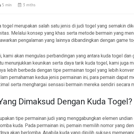
5 min
3 mths
togel merupakan salah satu jenis di judi togel yang semakin dik
itas. Melalui konsep yang khas serta metode bermain yang me
awarkan pengalaman yang lainnya dibandingkan dengan game toge
ini, kami akan mengulas perbandingan yang antara kuda togel dan
 itu menunjukkan keunikan serta daya tarik kuda togel, kami juga m
a lebih berbeda dengan tipe permainan togel yang lebih konve
am pemahaman kedua jenis permainan ini, para pemain dapat 
ptimal serta menghargai sensasi bermain mereka sendiri secara 
 Yang Dimaksud Dengan Kuda Togel?
upakan tipe permainan judi yang menggabungkan elemen undian 
omba kuda. Pada permainan ini, pemain memilih nomor yang de
dnya akan berlomba. Apabila kuda yang dipilih sukses memenan