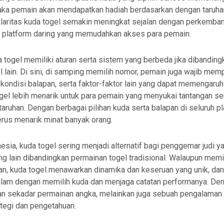
ka pemain akan mendapatkan hadiah berdasarkan dengan taruha
laritas kuda togel semakin meningkat sejalan dengan perkemban
n platform daring yang memudahkan akses para pemain.
 togel memiliki aturan serta sistem yang berbeda jika dibandin
l lain. Di sini, di samping memilih nomor, pemain juga wajib me
kondisi balapan, serta faktor-faktor lain yang dapat memengaruhi 
ogel lebih menarik untuk para pemain yang menyukai tantangan ser
taruhan. Dengan berbagai pilihan kuda serta balapan di seluruh pla
erus menarik minat banyak orang.
esia, kuda togel sering menjadi alternatif bagi penggemar judi 
g lain dibandingkan permainan togel tradisional. Walaupun memi
han, kuda togel menawarkan dinamika dan keseruan yang unik, dan
 dalam dengan memilih kuda dan menjaga catatan performanya. De
an sekadar permainan angka, melainkan juga sebuah pengalaman
ategi dan pengetahuan.