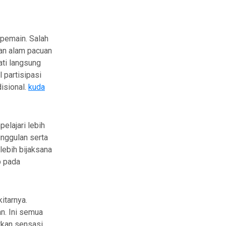
 pemain. Salah
gan alam pacuan
ati langsung
 partisipasi
disional.
kuda
elajari lebih
nggulan serta
ebih bijaksana
b pada
itarnya.
an. Ini semua
tkan sensasi