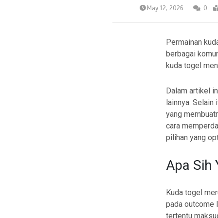
May 12, 2026
0
Permainan kuda 
berbagai komun
kuda togel men
Dalam artikel 
lainnya. Selain
yang membuatny
cara memperdal
pilihan yang o
Apa Sih
Kuda togel mer
pada outcome l
tertentu maksu