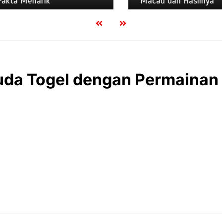
kta Menarik
Macau dan Hasilnya
da Togel dengan Permainan 