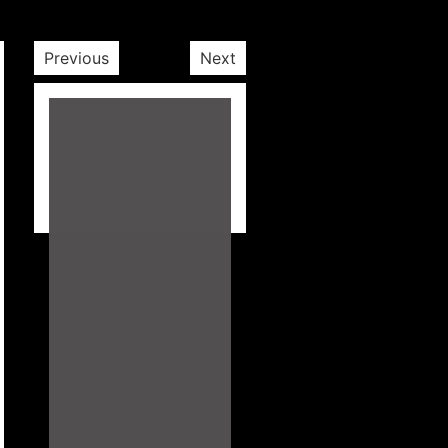
Previous
Next