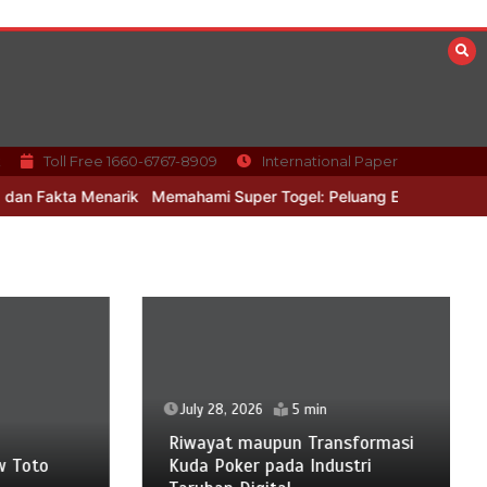
k
Toll Free 1660-6767-8909
International Paper
ta Menarik
Memahami Super Togel: Peluang Emas Berharga di Seme
July 28, 2026
5 min
Riwayat maupun Transformasi
Toto
Kuda Poker pada Industri