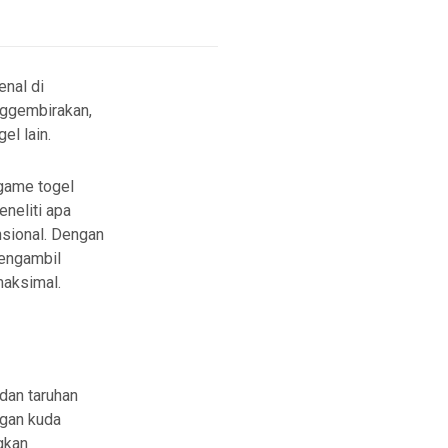
enal di
nggembirakan,
l lain.
 game togel
eneliti apa
nsional. Dengan
mengambil
maksimal.
dan taruhan
ngan kuda
gkan