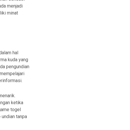
Kuda menjadi
iki minat
 dalam hal
orma kuda yang
ada pengundian
 mempelajari
rinformasi.
menarik.
ngan ketika
 game togel
 undian tanpa