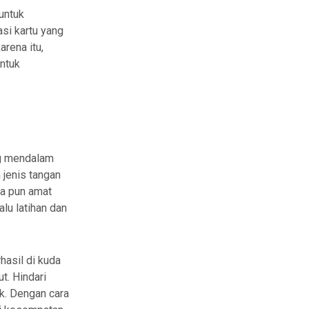
untuk
asi kartu yang
rena itu,
untuk
ng mendalam
 jenis tangan
ja pun amat
lu latihan dan
hasil di kuda
t. Hindari
k. Dengan cara