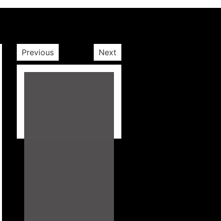
Previous
Next