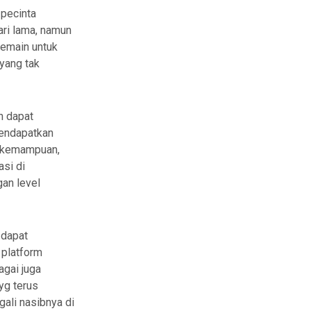
 pecinta
ari lama, namun
pemain untuk
yang tak
n dapat
mendapatkan
, kemampuan,
si di
an level
 dapat
 platform
agai juga
yg terus
ali nasibnya di