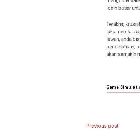
mengelola bank
lebih besar un
Terakhir, krusi
laku mereka su
lawan, anda bi
pengetahuan, p
akan semakin m
Game Simulati
Previous post