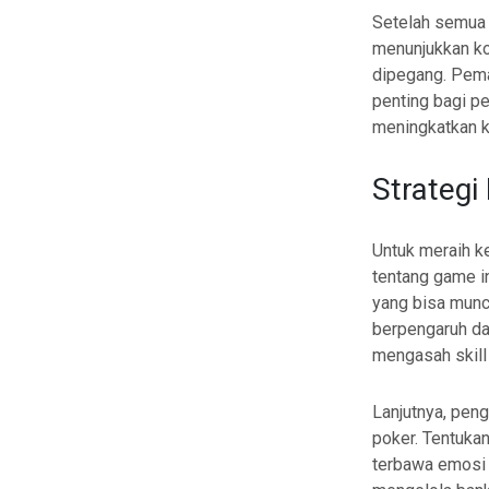
Setelah semua 
menunjukkan kom
dipegang. Pema
penting bagi pe
meningkatkan ke
Strategi
Untuk meraih k
tentang game in
yang bisa munc
berpengaruh da
mengasah skill
Lanjutnya, pen
poker. Tentukan 
terbawa emosi 