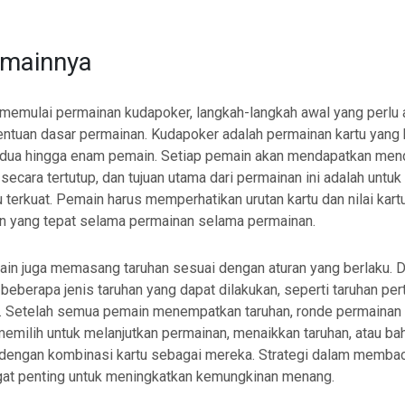
rmainnya
memulai permainan kudapoker, langkah-langkah awal yang perlu a
tuan dasar permainan. Kudapoker adalah permainan kartu yang 
h dua hingga enam pemain. Setiap pemain akan mendapatkan men
secara tertutup, dan tujuan utama dari permainan ini adalah untu
 terkuat. Pemain harus memperhatikan urutan kartu dan nilai kart
n yang tepat selama permainan selama permainan.
in juga memasang taruhan sesuai dengan aturan yang berlaku. D
beberapa jenis taruhan yang dapat dilakukan, seperti taruhan pe
an. Setelah semua pemain menempatkan taruhan, ronde permainan 
emilih untuk melanjutkan permainan, menaikkan taruhan, atau b
in dengan kombinasi kartu sebagai mereka. Strategi dalam memba
gat penting untuk meningkatkan kemungkinan menang.