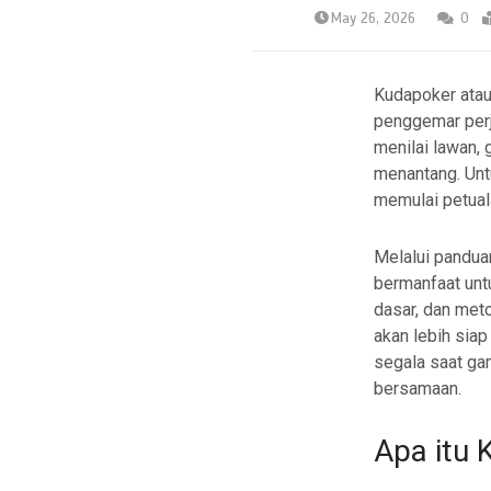
May 26, 2026
0
Kudapoker atau
penggemar perju
menilai lawan,
menantang. Unt
memulai petual
Melalui panduan
bermanfaat unt
dasar, dan met
akan lebih sia
segala saat gam
bersamaan.
Apa itu