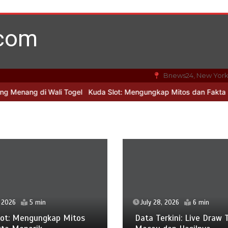
com
Bnews24, New Yor
 di Wali Togel
Kuda Slot: Mengungkap Mitos dan Fakta Menarik
, 2026
5 min
July 28, 2026
6 min
lot: Mengungkap Mitos
Data Terkini: Live Draw 