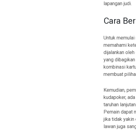
lapangan judi.
Cara Be
Untuk memulai 
memahami keten
dijalankan ole
yang dibagikan 
kombinasi kartu
membuat piliha
Kemudian, pema
kudapoker, ada 
taruhan lanjut
Pemain dapat m
jika tidak yak
lawan juga san