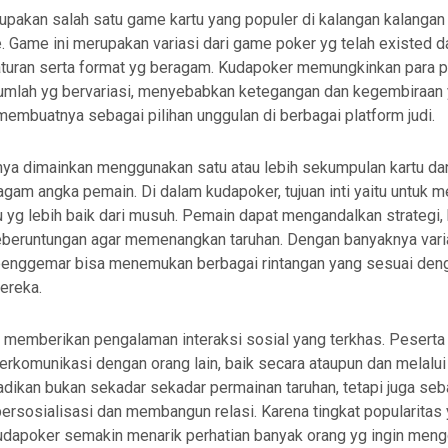
pakan salah satu game kartu yang populer di kalangan kalangan
e. Game ini merupakan variasi dari game poker yg telah existed d
aturan serta format yg beragam. Kudapoker memungkinkan para 
jumlah yg bervariasi, menyebabkan ketegangan dan kegembiraan 
i membuatnya sebagai pilihan unggulan di berbagai platform judi.
nya dimainkan menggunakan satu atau lebih sekumpulan kartu da
agam angka pemain. Di dalam kudapoker, tujuan inti yaitu untuk 
u yg lebih baik dari musuh. Pemain dapat mengandalkan strategi
keberuntungan agar memenangkan taruhan. Dengan banyaknya varia
 penggemar bisa menemukan berbagai rintangan yang sesuai deng
ereka.
 memberikan pengalaman interaksi sosial yang terkhas. Peserta
erkomunikasi dengan orang lain, baik secara ataupun dan melalui
jadikan bukan sekadar sekadar permainan taruhan, tetapi juga seb
ersosialisasi dan membangun relasi. Karena tingkat popularitas 
dapoker semakin menarik perhatian banyak orang yg ingin mengg