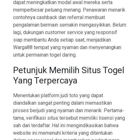
dapat meningkatkan modal awal mereka serta
memperbesar peluang menang. Penawaran menarik
contohnya cashback dan referral membuat
pengalaman bermain semakin mengasyikkan. Belum
lagi, dukungan customer service yang responsif
siap membantu Anda setiap saat, menjadikan
Warga88 tempat yang nyaman dan menyenangkan
untuk permainan togel daring.
Petunjuk Memilih Situs Togel
Yang Terpercaya
Menentukan platform judi toto yang dapat
diandalkan sangat penting dalam memastikan
proses berjudi yang nyaman dan menarik. Pertama-
tama, verifikasi situs tersebut memiliki lisensi yang
sah dan terdaftar. Hal ini mengindikasikan bahwa
website ini memenuhi kriteria yang ditentukan