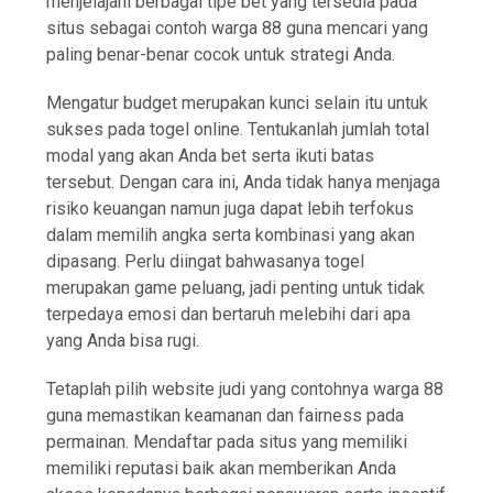
menjelajahi berbagai tipe bet yang tersedia pada
situs sebagai contoh warga 88 guna mencari yang
paling benar-benar cocok untuk strategi Anda.
Mengatur budget merupakan kunci selain itu untuk
sukses pada togel online. Tentukanlah jumlah total
modal yang akan Anda bet serta ikuti batas
tersebut. Dengan cara ini, Anda tidak hanya menjaga
risiko keuangan namun juga dapat lebih terfokus
dalam memilih angka serta kombinasi yang akan
dipasang. Perlu diingat bahwasanya togel
merupakan game peluang, jadi penting untuk tidak
terpedaya emosi dan bertaruh melebihi dari apa
yang Anda bisa rugi.
Tetaplah pilih website judi yang contohnya warga 88
guna memastikan keamanan dan fairness pada
permainan. Mendaftar pada situs yang memiliki
memiliki reputasi baik akan memberikan Anda