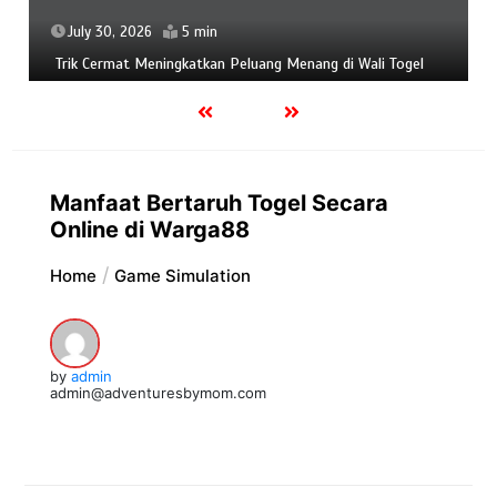
July 30, 2026
5 min
Trik Cermat Meningkatkan Peluang Menang di Wali Togel
Manfaat Bertaruh Togel Secara
Online di Warga88
Home
Game Simulation
by
admin
admin@adventuresbymom.com