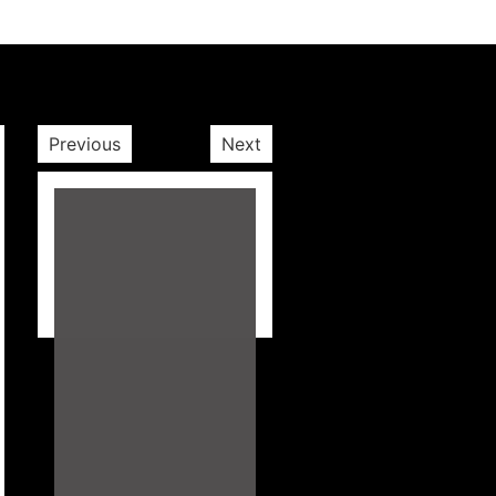
Previous
Next