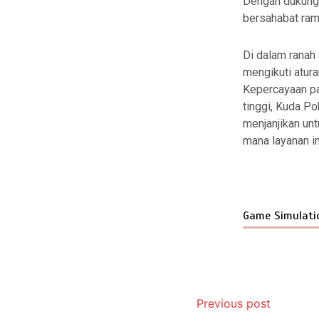
Dengan dukunga
bersahabat ram
Di dalam ranah
mengikuti atur
Kepercayaan par
tinggi, Kuda P
menjanjikan un
mana layanan i
Game Simulati
Previous post