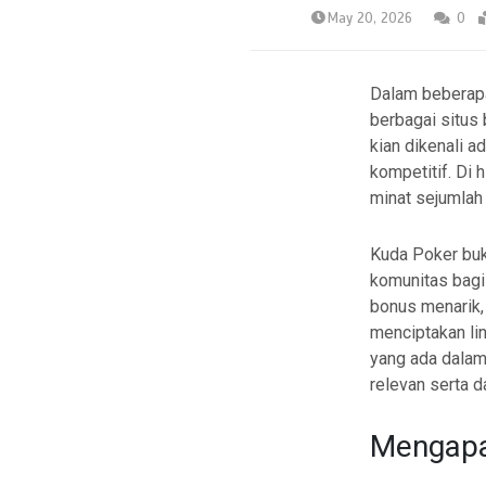
May 20, 2026
0
Dalam beberapa
berbagai situs
kian dikenali 
kompetitif. Di 
minat sejumlah
Kuda Poker buk
komunitas bagi
bonus menarik,
menciptakan li
yang ada dalam
relevan serta 
Mengapa