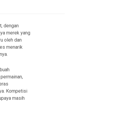
t, dengan
nya merek yang
u oleh dan
ses menarik
nya.
ebuah
 permainan,
eras
ya. Kompetisi
supaya masih