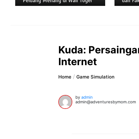
Peluang Menang di Wali Togel
dan Fa
Kuda: Persainga
Internet
Home
Game Simulation
by
admin
admin@adventuresbymom.com