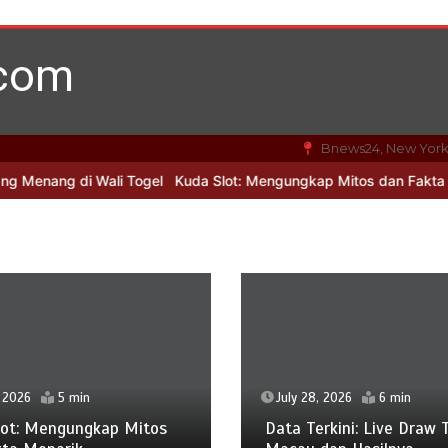
com
Bnews24, New Yor
 di Wali Togel
Kuda Slot: Mengungkap Mitos dan Fakta Menarik
, 2026
5 min
July 28, 2026
6 min
lot: Mengungkap Mitos
Data Terkini: Live Draw 