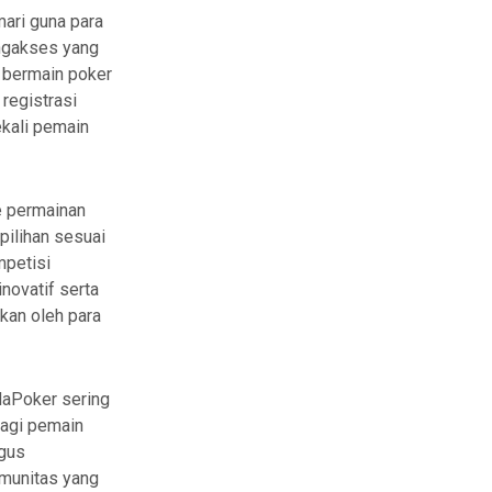
mari guna para
engakses yang
 bermain poker
registrasi
ekali pemain
 permainan
pilihan sesuai
petisi
novatif serta
kan oleh para
udaPoker sering
bagi pemain
igus
omunitas yang