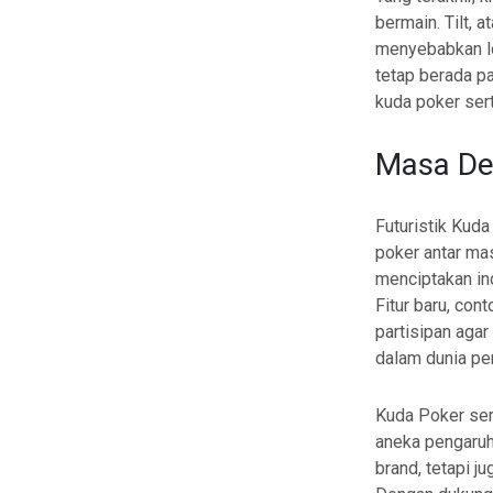
bermain. Tilt, 
menyebabkan lo
tetap berada p
kuda poker sert
Masa De
Futuristik Kuda
poker antar ma
menciptakan in
Fitur baru, co
partisipan aga
dalam dunia per
Kuda Poker ser
aneka pengaruh 
brand, tetapi 