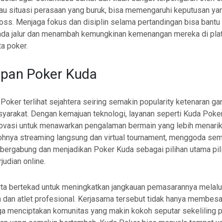
atau situasi perasaan yang buruk, bisa memengaruhi keputusan ya
ss. Menjaga fokus dan disiplin selama pertandingan bisa bantu
ada jalur dan menambah kemungkinan kemenangan mereka di plat
a poker.
pan Poker Kuda
 Poker terlihat sejahtera seiring semakin popularity ketenaran g
syarakat. Dengan kemajuan teknologi, layanan seperti Kuda Poke
ovasi untuk menawarkan pengalaman bermain yang lebih menarik d
ntohnya streaming langsung dan virtual tournament, menggoda se
r bergabung dan menjadikan Poker Kuda sebagai pilihan utama pil
judian online.
ta bertekad untuk meningkatkan jangkauan pemasarannya mela
dan atlet profesional. Kerjasama tersebut tidak hanya membesar
juga menciptakan komunitas yang makin kokoh seputar sekeliling 