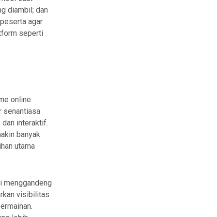
ng diambil; dan
 peserta agar
form seperti
ame online
r senantiasa
an interaktif.
makin banyak
ihan utama
lui menggandeng
kan visibilitas
permainan.