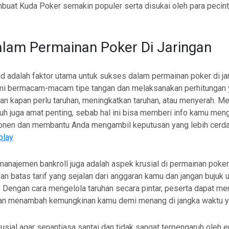
buat Kuda Poker semakin populer serta disukai oleh para pecint
alam Permainan Poker Di Jaringan
id adalah faktor utama untuk sukses dalam permainan poker di ja
i bermacam-macam tipe tangan dan melaksanakan perhitungan 
n kapan perlu taruhan, meningkatkan taruhan, atau menyerah. Me
h juga amat penting, sebab hal ini bisa memberi info kamu men
onen dan membantu Anda mengambil keputusan yang lebih cerd
play
manajemen bankroll juga adalah aspek krusial di permainan poker
n batas tarif yang sejalan dari anggaran kamu dan jangan bujuk 
u. Dengan cara mengelola taruhan secara pintar, peserta dapat m
dan menambah kemungkinan kamu demi menang di jangka waktu y
krusial agar senantiasa santai dan tidak sangat terpengaruh oleh 