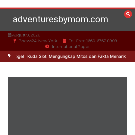
Skip
to
adventuresbymom.com
content
August 9, 2026
Bnews24, New York
Toll Free 1660-6767-8909
International Paper
i Togel
Kuda Slot: Mengungkap Mitos dan Fakta Menarik
Memaha