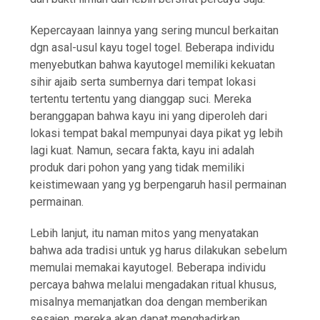
Kepercayaan lainnya yang sering muncul berkaitan
dgn asal-usul kayu togel togel. Beberapa individu
menyebutkan bahwa kayutogel memiliki kekuatan
sihir ajaib serta sumbernya dari tempat lokasi
tertentu tertentu yang dianggap suci. Mereka
beranggapan bahwa kayu ini yang diperoleh dari
lokasi tempat bakal mempunyai daya pikat yg lebih
lagi kuat. Namun, secara fakta, kayu ini adalah
produk dari pohon yang yang tidak memiliki
keistimewaan yang yg berpengaruh hasil permainan
permainan.
Lebih lanjut, itu naman mitos yang menyatakan
bahwa ada tradisi untuk yg harus dilakukan sebelum
memulai memakai kayutogel. Beberapa individu
percaya bahwa melalui mengadakan ritual khusus,
misalnya memanjatkan doa dengan memberikan
sesajen, mereka akan dapat menghadirkan