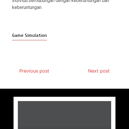
individu berhubungan dengan keberuntungan dan
keberuntungan.
Game Simulation
Previous post
Next post