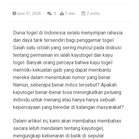
June 17, 2026
0
5 min
2 mths
Dunia togel di Indonesia selalu menyimpan rahasia
dan daya tarik tersendiri bagi penggemar togel.
Salah satu istilah yang sering muncul pada diskusi
tentang permainan ini ialah kayutogel dan kayu
togel. Banyak orang percaya bahwa kayu togel
memiliki kekuatan gaib yang dapat membantu
mereka dalam menentukan nomor yang benar.
Namun, seberapa benar mitos tersebut? Apakah
kayutogel benar-benar bisa meningkatkan peluang
individu untuk menang atau hanya hanya sebuah
kepercayaan yang beredar di kalangan masyarakat?
Dalam artikel ini, kami akan membahas membahas
secara lebih mendalam tentang kayutogel,
mengungkap kebenaran di balik di seputar