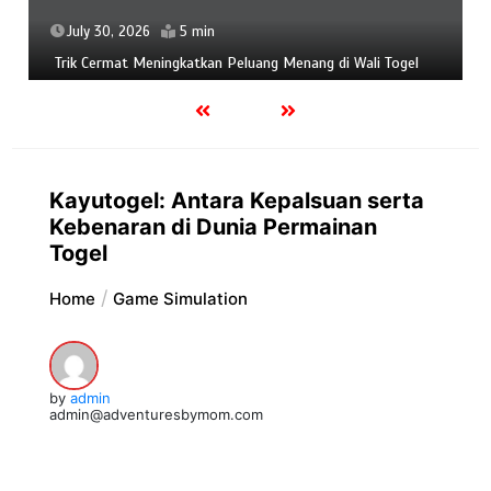
July 30, 2026
5 min
Trik Cermat Meningkatkan Peluang Menang di Wali Togel
Kayutogel: Antara Kepalsuan serta
Kebenaran di Dunia Permainan
Togel
Home
Game Simulation
by
admin
admin@adventuresbymom.com