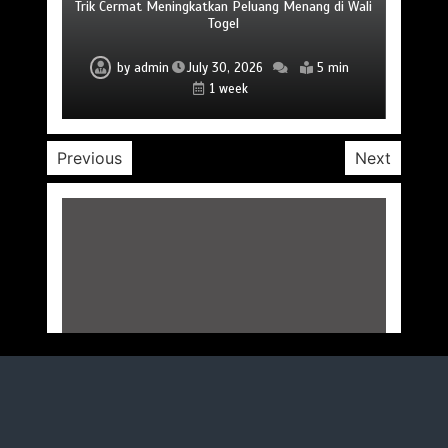
Trik Cermat Meningkatkan Peluang Menang di Wali
Memahami Super Togel: Peluang Emas Berharga
Riwayat maupun Transformasi Kuda Poker pada
Data Togel China: Analisis dan Tren Pengeluaran
Kuda Slot: Mengungkap Mitos dan Fakta Menarik
Data Terkini: Live Draw Toto Macau dan Hasilnya
Strategi Cerdas Bermain Bupatitogel
di Semesta Togel Digital
Industri Taruhan Digital
Terbaru
Togel
by
by
by
by
by
by
by
admin
admin
admin
admin
admin
admin
admin
July 30, 2026
July 30, 2026
July 28, 2026
July 28, 2026
July 29, 2026
July 27, 2026
July 27, 2026
5 min
4 min
5 min
3 min
5 min
6 min
5 min
2 weeks
2 weeks
2 weeks
2 weeks
2 weeks
1 week
1 week
Previous
Next