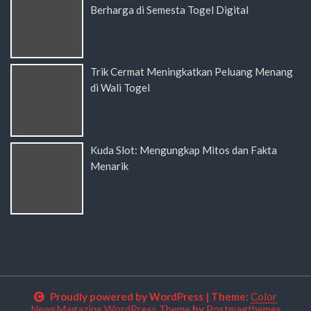
Berharga di Semesta Togel Digital
Trik Cermat Meningkatkan Peluang Menang
di Wali Togel
Kuda Slot: Mengungkap Mitos dan Fakta
Menarik
Proudly powered by WordPress
|
Theme:
Color
NewsMagazine WordPress Theme
by
Postmagthemes