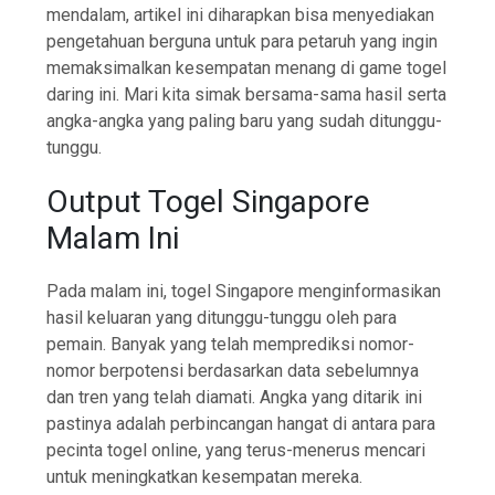
mendalam, artikel ini diharapkan bisa menyediakan
pengetahuan berguna untuk para petaruh yang ingin
memaksimalkan kesempatan menang di game togel
daring ini. Mari kita simak bersama-sama hasil serta
angka-angka yang paling baru yang sudah ditunggu-
tunggu.
Output Togel Singapore
Malam Ini
Pada malam ini, togel Singapore menginformasikan
hasil keluaran yang ditunggu-tunggu oleh para
pemain. Banyak yang telah memprediksi nomor-
nomor berpotensi berdasarkan data sebelumnya
dan tren yang telah diamati. Angka yang ditarik ini
pastinya adalah perbincangan hangat di antara para
pecinta togel online, yang terus-menerus mencari
untuk meningkatkan kesempatan mereka.