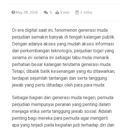
May 28, 2026
0
5 min
2 mths
Di era digital saat ini, fenomenon generasi muda
perjudian semakin banyak di tengah kalangan publik.
Dengan adanya akses yang mudah akses informasi
dan perkembangan teknologis, perjudian togel yang
selama ini selama ini sebagai tabu mulai menarik
perhatian besar kalangan terutama generasi muda.
Tetapi, dibalik balik kesenangan yang itu ditawarkan,
terdapat sejumlah tantangan dan serta tanggung
jawab yang perlu dihadapi oleh para para muda.
Sebagai bagian dari generasi muda negeri, pemuda
perjudian mempunyai peranan yang penting dalam
menjaga etika serta tanggung jawab sosial. Adalah
penting bagi mereka para pemuda agar mengerti
apa yang terjadi pada kegiatan judi terhadap diri dan