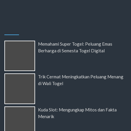
Memahami Super Togel: Peluang Emas
Berharga di Semesta Togel Digital
Trik Cermat Meningkatkan Peluang Menang
di Wali Togel
Kuda Slot: Mengungkap Mitos dan Fakta
Menarik