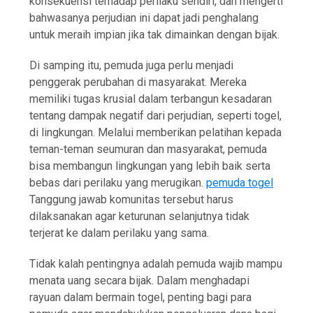
konsekuensi terhadap perilaku sendiri, dan mengerti
bahwasanya perjudian ini dapat jadi penghalang
untuk meraih impian jika tak dimainkan dengan bijak.
Di samping itu, pemuda juga perlu menjadi
penggerak perubahan di masyarakat. Mereka
memiliki tugas krusial dalam terbangun kesadaran
tentang dampak negatif dari perjudian, seperti togel,
di lingkungan. Melalui memberikan pelatihan kepada
teman-teman seumuran dan masyarakat, pemuda
bisa membangun lingkungan yang lebih baik serta
bebas dari perilaku yang merugikan.
pemuda togel
Tanggung jawab komunitas tersebut harus
dilaksanakan agar keturunan selanjutnya tidak
terjerat ke dalam perilaku yang sama.
Tidak kalah pentingnya adalah pemuda wajib mampu
menata uang secara bijak. Dalam menghadapi
rayuan dalam bermain togel, penting bagi para