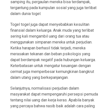
samping itu, pergaulan mereka bisa terdampak,
tergantung pada kumpulan sosial yang juga terlibat
dalam dunia togel.
Togel togel juga dapat menyebabkan kesulitan
finansial dalam keluarga. Anak muda yang terlibat
sering kali mengambil uang dari orang tua atau
menggunakan simpanan mereka untuk perjudian.
Ketika harapan berhasil tidak terjadi, mereka
merasakan tekanan dan beban psikologis yang
dapat berdampak negatif pada hubungan keluarga.
Keterbatasan untuk mengatur keuangan dengan
cermat juga memperbesar kemungkinan bangkrut
dalam utang yang berkepanjangan.
Selanjutnya, normalisasi perjudian dalam
masyarakat dapat mempengaruhi persepsi pemuda
tentang nilai uang dan kerja keras. Apabila banyak
yang percaya bahwa nasib baik adalah cara paling