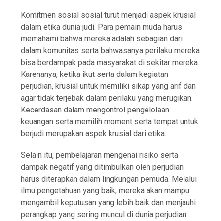
Komitmen sosial sosial turut menjadi aspek krusial
dalam etika dunia judi. Para pemain muda harus
memahami bahwa mereka adalah sebagian dari
dalam komunitas serta bahwasanya perilaku mereka
bisa berdampak pada masyarakat di sekitar mereka.
Karenanya, ketika ikut serta dalam kegiatan
perjudian, krusial untuk memiliki sikap yang arif dan
agar tidak terjebak dalam perilaku yang merugikan.
Kecerdasan dalam mengontrol pengelolaan
keuangan serta memilih moment serta tempat untuk
berjudi merupakan aspek krusial dari etika.
Selain itu, pembelajaran mengenai risiko serta
dampak negatif yang ditimbulkan oleh perjudian
harus diterapkan dalam lingkungan pemuda. Melalui
ilmu pengetahuan yang baik, mereka akan mampu
mengambil keputusan yang lebih baik dan menjauhi
perangkap yang sering muncul di dunia perjudian.