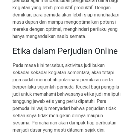
pemuda agar mendahulukan pengeluaran dana bagi
kegiatan yang lebih produktif produktif. Dengan
demikian, para pemuda akan lebih siap menghadapi
masa depan dan mampu mengoptimalkan potensi
mereka dengan optimal, menghindari perilaku yang
hanya mengandalkan nasib semata.
Etika dalam Perjudian Online
Pada masa kini tersebut, aktivitas judi bukan
sekadar sekadar kegiatan sementara, akan tetapi
juga sudah mengubah polarisasi pemikiran serta
berperilaku sejumlah pemuda. Krucial bagi penggila
judi untuk memahami bahwasanya etika judi meliputi
tanggung jawab etis yang perlu dipatuhi. Para
pemuda ini wajib menyadari bahwa perjudian tidak
seharusnya tidak merugikan dirinya maupun
sesama. Pemahaman akan dampak tiap perbuatan
menjadi dasar yang mesti ditanam sejak dini.