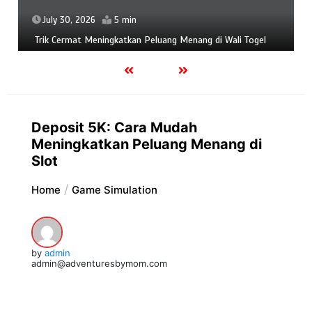
July 30, 2026
5 min
Trik Cermat Meningkatkan Peluang Menang di Wali Togel
Deposit 5K: Cara Mudah
Meningkatkan Peluang Menang di
Slot
Home
Game Simulation
by
admin
admin@adventuresbymom.com