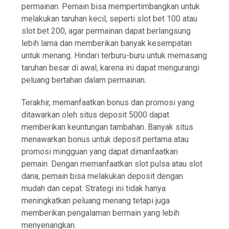
permainan. Pemain bisa mempertimbangkan untuk
melakukan taruhan kecil, seperti slot bet 100 atau
slot bet 200, agar permainan dapat berlangsung
lebih lama dan memberikan banyak kesempatan
untuk menang. Hindari terburu-buru untuk memasang
taruhan besar di awal, karena ini dapat mengurangi
peluang bertahan dalam permainan.
Terakhir, memanfaatkan bonus dan promosi yang
ditawarkan oleh situs deposit 5000 dapat
memberikan keuntungan tambahan. Banyak situs
menawarkan bonus untuk deposit pertama atau
promosi mingguan yang dapat dimanfaatkan
pemain. Dengan memanfaatkan slot pulsa atau slot
dana, pemain bisa melakukan deposit dengan
mudah dan cepat. Strategi ini tidak hanya
meningkatkan peluang menang tetapi juga
memberikan pengalaman bermain yang lebih
menyenangkan.