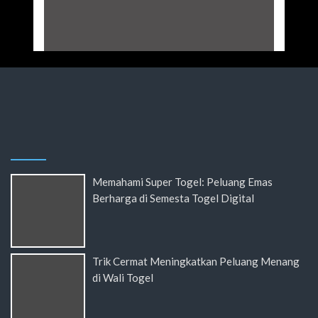
Memahami Super Togel: Peluang Emas
Berharga di Semesta Togel Digital
Trik Cermat Meningkatkan Peluang Menang
di Wali Togel