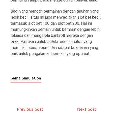
permainan tanpa perlu mengeluarkan banyak uang.
Bagi yang mencari permainan dengan taruhan yang
lebih kecil, situs ini juga menyediakan slot bet kecil,
termasuk slot bet 100 dan slot bet 200. Hal ini
memungkinkan pemain untuk bermain dengan lebih
leluasa dan mengelola bankroll mereka dengan
bijak. Pastikan untuk selalu memilih situs yang
memiliki lisensi resmi dan sistem keamanan yang
baik untuk pengalaman bermain yang optimal.
Game Simulation
Previous post
Next post